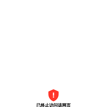
已终止访问该网页