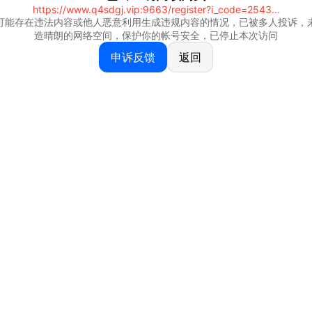
https://www.q4sdgj.vip:9663/register?i_code=25430844
可能存在违法内容或他人恶意利用生成违规内容的情况，已被多人投诉，
造晴朗的网络空间，保护你的帐号安全，已停止本次访问
申诉反馈
返回