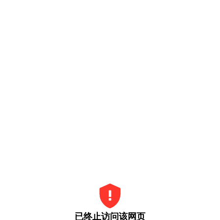
已终止访问该网页