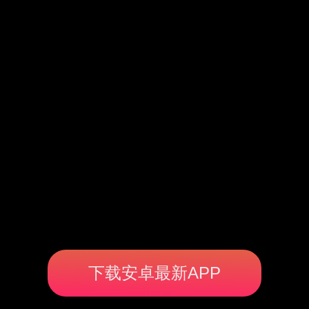
下载安卓最新APP