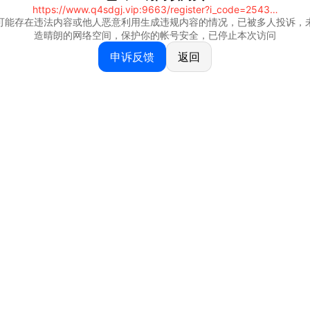
https://www.q4sdgj.vip:9663/register?i_code=25430844
可能存在违法内容或他人恶意利用生成违规内容的情况，已被多人投诉，
造晴朗的网络空间，保护你的帐号安全，已停止本次访问
申诉反馈
返回