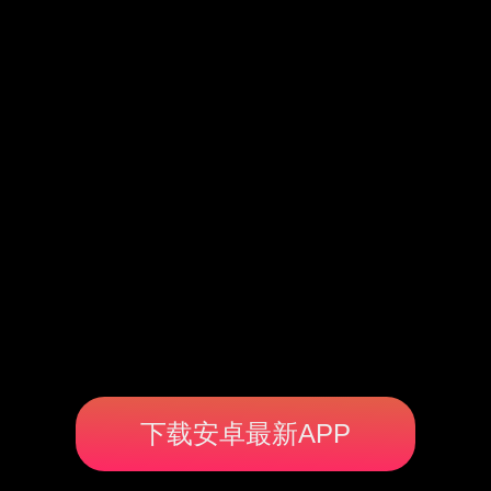
下载安卓最新APP